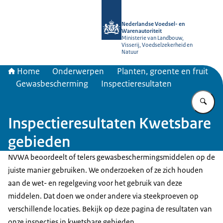
Naar de homepage van NVWA
Nederlandse Voedsel- en
Warenautoriteit
Ministerie van Landbouw,
Visserij, Voedselzekerheid en
Natuur
Home
Onderwerpen
Planten, groente en fruit
Gewasbescherming
Inspectieresultaten
Vu
Inspectieresultaten Kwetsbare
gebieden
NVWA beoordeelt of telers gewasbeschermingsmiddelen op de
juiste manier gebruiken. We onderzoeken of ze zich houden
aan de wet- en regelgeving voor het gebruik van deze
middelen. Dat doen we onder andere via steekproeven op
verschillende locaties. Bekijk op deze pagina de resultaten van
onze inspecties in kwetsbare gebieden.