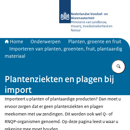
Naar de homepage van NVWA
Nederlandse Voedsel- en
Warenautoriteit
Ministerie van Landbouw,
Visserij, Voedselzekerheid en
Natuur
Home
Onderwerpen
Planten, groente en fruit
Importeren van planten, groenten, fruit, plantaardig
materiaal
Vu
Plantenziekten en plagen bij
import
Importeert u planten of plantaardige producten? Dan moet u
ervoor zorgen dat er geen plantenziekten en plagen
meekomen met uw zendingen. Dit worden ook wel Q- of
RNQP-organismen genoemd. Op deze pagina leest u waar u
rekening mee moet houden.