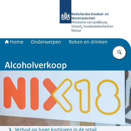
Naar de homepage van NVWA
Nederlandse Voedsel- en
Warenautoriteit
Ministerie van Landbouw,
Visserij, Voedselzekerheid en
Natuur
Home
Onderwerpen
Roken en drinken
Vu
Alcoholverkoop
Menu
Verbod op hoge kortingen in de retail