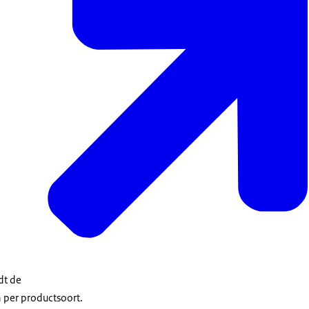
dt de
 per productsoort.