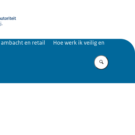
utoriteit
j,
, ambacht en retail
Hoe werk ik veilig en
Vul in wat u z