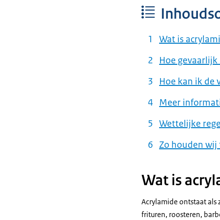
Inhouds
Wat is acrylam
Hoe gevaarlijk
Hoe kan ik de
Meer informat
Wettelijke reg
Zo houden wij 
Wat is acry
Acrylamide ontstaat als
frituren, roosteren, bar