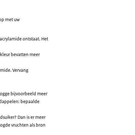
 op met uw
acrylamide ontstaat. Het
kkleur bevatten meer
lamide. Vervang
j rogge bijvoorbeeld meer
ardappelen: bepaalde
dsuiker? Dan is er meer
roogde vruchten als bron