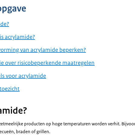
opgave
ide?
 is acrylamide?
 vorming van acrylamide beperken?
ie over risicobeperkende maatregelen
els voor acrylamide
toezicht
lamide?
 zetmeelrijke producten op hoge temperaturen worden verhit. Bijvoo
becueën, braden of grillen.