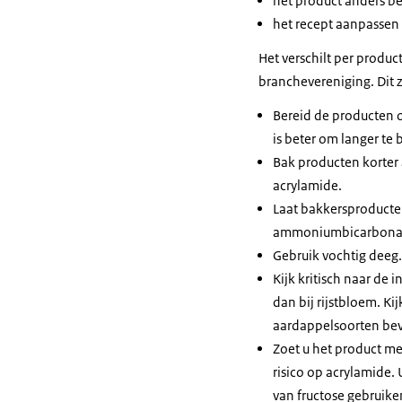
het product anders b
het recept aanpassen
Het verschilt per produ
branchevereniging. Dit 
Bereid de producten o
is beter om langer te
Bak producten korter 
acrylamide.
Laat bakkersproducten
ammoniumbicarbonaat
Gebruik vochtig deeg.
Kijk kritisch naar de 
dan bij rijstbloem. K
aardappelsoorten beva
Zoet u het product me
risico op acrylamide. 
van fructose gebruike