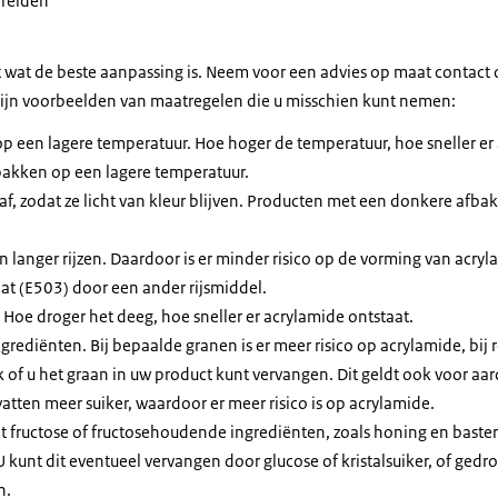
ereiden
ct wat de beste aanpassing is. Neem voor een advies op maat contact
zijn voorbeelden van maatregelen die u misschien kunt nemen:
p een lagere temperatuur. Hoe hoger de temperatuur, hoe sneller er 
 bakken op een lagere temperatuur.
af, zodat ze licht van kleur blijven. Producten met een donkere afba
 langer rijzen. Daardoor is er minder risico op de vorming van acry
 (E503) door een ander rijsmiddel.
 Hoe droger het deeg, hoe sneller er acrylamide ontstaat.
ingrediënten. Bij bepaalde granen is er meer risico op acrylamide, bi
ijk of u het graan in uw product kunt vervangen. Dit geldt ook voor a
tten meer suiker, waardoor er meer risico is op acrylamide.
t fructose of fructosehoudende ingrediënten, zoals honing en baster
U kunt dit eventueel vervangen door glucose of kristalsuiker, of ged
n.