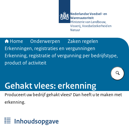
Naar de homepage van NVWA
Nederlandse Voedsel- en
Warenautoriteit
Ministerie van Landbouw,
Visserij, Voedselzekerheid en
Natuur
Home
Onderwerpen
Zaken regelen
Erkenningen, registraties en vergunningen
Erkenning, registratie of vergunning per bedrijfstype,
product of activiteit
Vu
Gehakt vlees: erkenning
Produceert uw bedrijf gehakt vlees? Dan heeft u te maken met
erkenning.
Inhoudsopgave