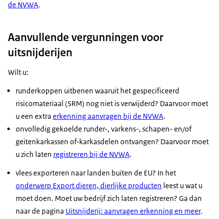
de NVWA
.
Aanvullende vergunningen voor
uitsnijderijen
Wilt u:
runderkoppen uitbenen waaruit het gespecificeerd
risicomateriaal (SRM) nog niet is verwijderd? Daarvoor moet
u een extra
erkenning aanvragen bij de NVWA
.
onvolledig gekoelde runder-, varkens-, schapen- en/of
geitenkarkassen of-karkasdelen ontvangen? Daarvoor moet
u zich laten
registreren bij de NVWA
.
vlees exporteren naar landen buiten de EU? In het
onderwerp Export dieren, dierlijke producten
leest u wat u
moet doen. Moet uw bedrijf zich laten registreren? Ga dan
naar de pagina
Uitsnijderij: aanvragen erkenning en meer
.