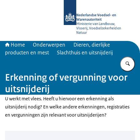
Naar de homepage van NVWA
Nederlandse Voedsel- en
Warenautoriteit
Ministerie van Landbouw,
Visserij, Voedselzekerheid en
Natuur
Home
Onderwerpen
Dieren, dierlijke
producten en mest
Slachthuis en uitsnijderij
Vu
Erkenning of vergunning voor
uitsnijderij
U werkt met vlees. Heeft u hiervoor een erkenning als
uitsnijderij nodig? En welke andere erkenningen, registraties
en vergunningen zijn relevant voor uitsnijderijen?