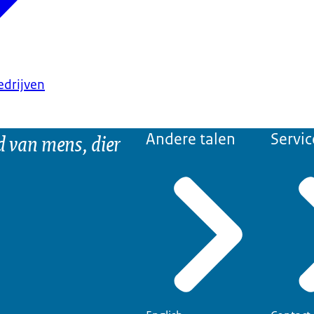
edrijven
d van mens, dier
Andere talen
Servic