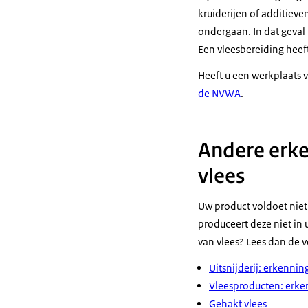
kruiderijen of additieve
ondergaan. In dat geval 
Een vleesbereiding heeft
Heeft u een werkplaats 
de NVWA
.
Andere erke
vlees
Uw product voldoet niet
produceert deze niet in
van vlees? Lees dan de 
Uitsnijderij: erkenni
Vleesproducten: erke
Gehakt vlees