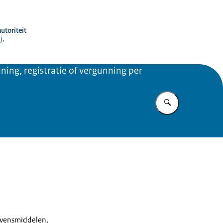
utoriteit
j,
ning, registratie of vergunning per
Vul in wat u z
levensmiddelen,