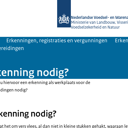
Naar de homepage van NVWA
Nederlandse Voedsel- en Warena
Ministerie van Landbouw, Visseri
Voedselzekerheid en Natuur
Erkenningen, registraties en vergunningen
Erken
ereidingen
kenning nodig?
 u hiervoor een erkenning als werkplaats voor de
idingen nodig?
kenning nodig?
aat het om vers vlees, al dan niet in kleine stukken gehakt, waaraan 