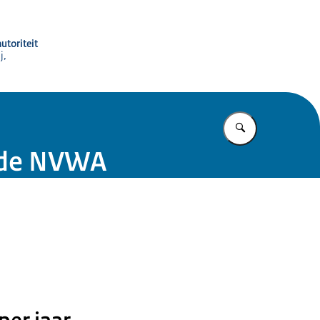
utoriteit
j,
Vul in wat u z
j de NVWA