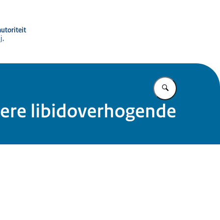
utoriteit
j,
Vul in wat u z
ere libidoverhogende