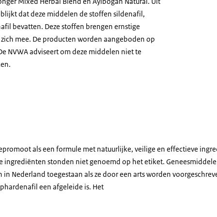
Longer Mixed Herbal Blend en Ayibogan Natural. Uit
ijkt dat deze middelen de stoffen sildenafil,
afil bevatten. Deze stoffen brengen ernstige
t zich mee. De producten worden aangeboden op
 De NVWA adviseert om deze middelen niet te
ken.
itte capsules
romoot als een formule met natuurlijke, veilige en effectieve ingre
e ingrediënten stonden niet genoemd op het etiket. Geneesmiddele
zijn in Nederland toegestaan als ze door een arts worden voorgeschrev
phardenafil een afgeleide is. Het