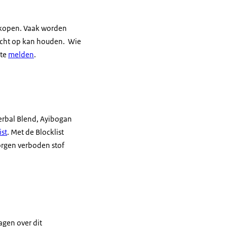
e kopen. Vaak worden
icht op kan houden. Wie
 te
melden
.
Herbal Blend, Ayibogan
ist
. Met de Blocklist
rgen verboden stof
ragen over dit