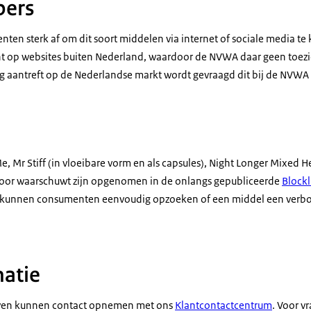
pers
en sterk af om dit soort middelen via internet of sociale media t
ht op websites buiten Nederland, waardoor de NVWA daar geen toez
g aantreft op de Nederlandse markt wordt gevraagd dit bij de NVWA
, Mr Stiff (in vloeibare vorm en als capsules), Night Longer Mixed 
oor waarschuwt zijn opgenomen in de onlangs gepubliceerde
Blockl
kunnen consumenten eenvoudig opzoeken of een middel een verbo
atie
ven kunnen contact opnemen met ons
Klantcontactcentrum
. Voor v