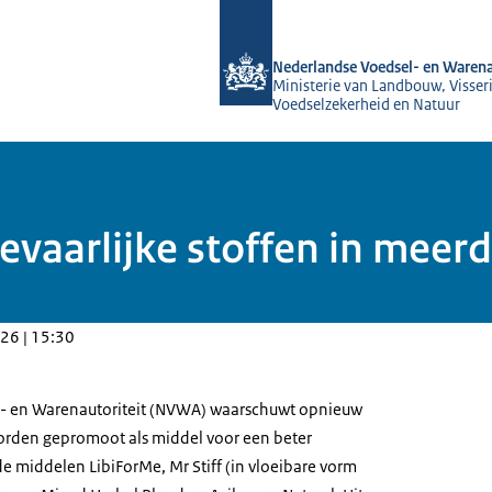
Naar de homepage van NVWA
Nederlandse Voedsel- en Warena
Ministerie van Landbouw, Visseri
Voedselzekerheid en Natuur
aarlijke stoffen in meerd
26 | 15:30
- en Warenautoriteit (NVWA) waarschuwt opnieuw
orden gepromoot als middel voor een beter
e middelen LibiForMe, Mr Stiff (in vloeibare vorm