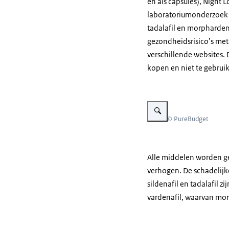
en als capsules), Night 
laboratoriumonderzoek bl
tadalafil en morpharden
gezondheidsrisico’s me
verschillende websites.
kopen en niet te gebrui
Vergroot afbeelding Blauw-w
Beeld: © PureBudget
Alle middelen worden gep
verhogen. De schadelijk
sildenafil en tadalafil 
vardenafil, waarvan mor