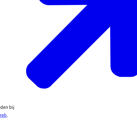
den bij
areb
.