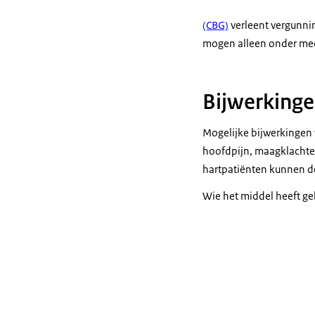
(CBG)
verleent vergunni
mogen alleen onder med
Bijwerking
Mogelijke bijwerkingen va
hoofdpijn, maagklachten
hartpatiënten kunnen de
Wie het middel heeft ge