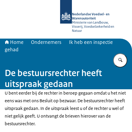
Naar de homepage van NVWA
Nederlandse Voedsel- en
Warenautoriteit
Ministerie van Landbouw,
Visserij, Voedselzekerheid en
Natuur
Home
Ondernemers
Ik heb een inspectie
gehad
Vu
De bestuursrechter heeft
uitspraak gedaan
U bent eerder bij de rechter in beroep gegaan omdat u het niet
eens was met ons Besluit op bezwaar. De bestuursrechter heeft
uitspraak gedaan. In de uitspraak leest u of de rechter u wel of
niet gelijk geeft. U ontvangt de brieven hierover van de
bestuursrechter.