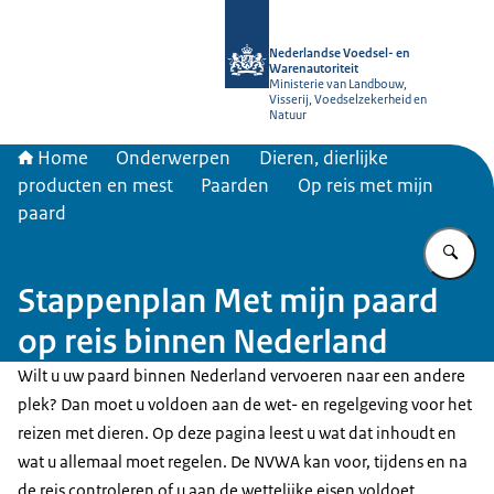
Naar de homepage van NVWA
Nederlandse Voedsel- en
Warenautoriteit
Ministerie van Landbouw,
Visserij, Voedselzekerheid en
Natuur
Home
Onderwerpen
Dieren, dierlijke
producten en mest
Paarden
Op reis met mijn
paard
Vu
Stappenplan Met mijn paard
op reis binnen Nederland
Wilt u uw paard binnen Nederland vervoeren naar een andere
plek? Dan moet u voldoen aan de wet- en regelgeving voor het
reizen met dieren. Op deze pagina leest u wat dat inhoudt en
wat u allemaal moet regelen. De NVWA kan voor, tijdens en na
de reis controleren of u aan de wettelijke eisen voldoet.