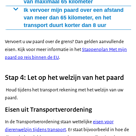
geldig. Dit betekent dat u behalve het paspoort geen
van maximaal 65 kilometer
andere documenten bij u hoeft te hebben.
Naast het paspoort moet u een vervoersdocument bij u
Ik vervoer mijn paard over een afstand
hebben. Hierin staat onder meer waar het paard
van meer dan 65 kilometer, en het
U hoeft alleen te voldoen aan artikel 3 van de
transport duurt korter dan 8 uur
vandaan komt en naartoe gaat, en wie de eigenaar is.
verordening. Hierin staan algemene voorwaarden voor
Dit document mag u zelf opstellen. U heeft geen
Naast het paspoort heeft u de volgende documenten
het vervoer van dieren. U moet voorkomen dat het
vervoerdersvergunning nodig.
nodig:
Vervoert u uw paard over de grens? Dan gelden aanvullende
paard onnodig of extra lijdt of letsel kan oplopen.
eisen. Kijk voor meer informatie in het
Stappenplan Met mijn
Kijk voor meer informatie over het vervoersdocument
vervoerdersvergunning (type I):
paard op reis binnen de EU
.
op de pagina
Welke documenten heb ik nodig om
dieren te mogen vervoeren?
.
Stap 4: Let op het welzijn van het paard
Houd tijdens het transport rekening met het welzijn van uw
paard.
Eisen uit Transportverordening
In de Transportverordening staan wettelijke
eisen voor
dierenwelzijn tijdens transport
. Er staat bijvoorbeeld in hoe de