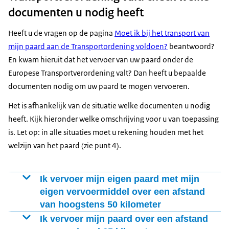
documenten u nodig heeft
Heeft u de vragen op de pagina
Moet ik bij het transport van
mijn paard aan de Transportordening voldoen?
beantwoord?
En kwam hieruit dat het vervoer van uw paard onder de
Europese Transportverordening valt? Dan heeft u bepaalde
documenten nodig om uw paard te mogen vervoeren.
Het is afhankelijk van de situatie welke documenten u nodig
heeft. Kijk hieronder welke omschrijving voor u van toepassing
is. Let op: in alle situaties moet u rekening houden met het
welzijn van het paard (zie punt 4).
Ik vervoer mijn eigen paard met mijn
eigen vervoermiddel over een afstand
van hoogstens 50 kilometer
In deze situatie is de Transportverordening beperkt
Ik vervoer mijn paard over een afstand