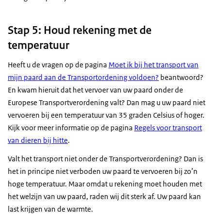
Uitgebreide informatie over deze documenten vindt u
Stap 5: Houd rekening met de
op de pagina
Welke documenten heb ik nodig om
temperatuur
dieren te mogen vervoeren?
Daar leest u ook welke
documenten u nodig heeft als de reis langer dan 8 uur
Heeft u de vragen op de pagina
Moet ik bij het transport van
duurt.
mijn paard aan de Transportordening voldoen?
beantwoord?
En kwam hieruit dat het vervoer van uw paard onder de
Europese Transportverordening valt? Dan mag u uw paard niet
vervoeren bij een temperatuur van 35 graden Celsius of hoger.
Kijk voor meer informatie op de pagina
Regels voor transport
van dieren bij hitte
.
Valt het transport niet onder de Transportverordening? Dan is
het in principe niet verboden uw paard te vervoeren bij zo’n
hoge temperatuur. Maar omdat u rekening moet houden met
het welzijn van uw paard, raden wij dit sterk af. Uw paard kan
last krijgen van de warmte.