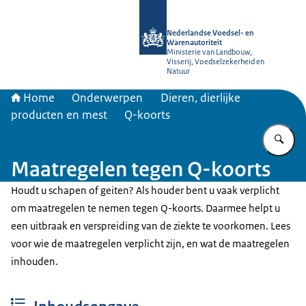
Naar de homepage van NVWA
Nederlandse Voedsel- en
Warenautoriteit
Ministerie van Landbouw,
Visserij, Voedselzekerheid en
Natuur
Home
Onderwerpen
Dieren, dierlijke
producten en mest
Q-koorts
Vu
Maatregelen tegen Q-koorts
Houdt u schapen of geiten? Als houder bent u vaak verplicht
om maatregelen te nemen tegen Q-koorts. Daarmee helpt u
een uitbraak en verspreiding van de ziekte te voorkomen. Lees
voor wie de maatregelen verplicht zijn, en wat de maatregelen
inhouden.