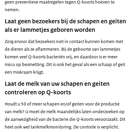
geen preventieve maatregelen tegen Q-koorts hoeven te
nemen.
045 -546 31 88
. Zie ook de
Meldwijzer Dierziekten
.
Laat geen bezoekers bij de schapen en geiten
als er lammetjes geboren worden
Bekijk hieronder de uitleg over de maatregelen.
Zorg ervoor dat bezoekers niet in contact kunnen komen met
de dieren als ze aflammeren. Bij de geboorte van lammetjes
komen veel Q-koorts bacteriën vrij, en daardoor is er meer
risico op besmetting. Dit is ook het geval als een schaap of geit
een miskraam krijgt.
Laat de melk van uw schapen en geiten
controleren op Q-koorts
Houdt u 50 of meer schapen en/of geiten voor de productie
van melk? U moet de melk maandelijks laten onderzoeken op
de aanwezigheid van de bacterie die Q-koorts veroorzaakt. Dit
heet ook wel tankmelkmonitoring. De controle is verplicht.