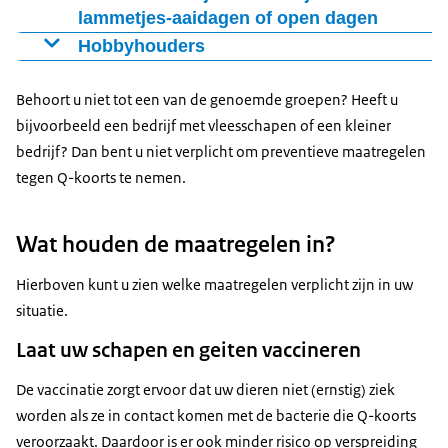
Laat uw dieren vaccineren.
lammetjes-aaidagen of open dagen
Registreer de vaccinaties in het
U moet aan de volgende wettelijke eisen voldoen:
Hobbyhouders
U moet aan de volgende wettelijke eisen voldoen:
Laat uw dieren vaccineren.
Behoort u niet tot een van de genoemde groepen? Heeft u
Registreer de vaccinaties in het
Laat geen bezoekers bij de dieren als er lammetjes
bijvoorbeeld een bedrijf met vleesschapen of een kleiner
geboren worden, dus in de periode van aflammeren.
bedrijf? Dan bent u niet verplicht om preventieve maatregelen
Laat uw dieren vaccineren als u ermee naar een
tegen Q-koorts te nemen.
tentoonstelling, evenement of keuring gaat. Dit is
verplicht. U moet de vaccinatie dan ook registeren in
Wat houden de maatregelen in?
het
Hierboven kunt u zien welke maatregelen verplicht zijn in uw
situatie.
Laat uw schapen en geiten vaccineren
De vaccinatie zorgt ervoor dat uw dieren niet (ernstig) ziek
worden als ze in contact komen met de bacterie die Q-koorts
veroorzaakt. Daardoor is er ook minder risico op verspreiding