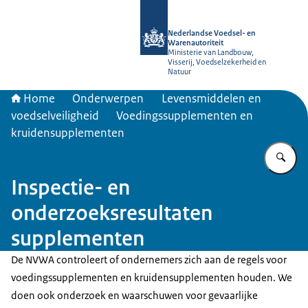
Naar de homepage van NVWA
Nederlandse Voedsel- en
Warenautoriteit
Ministerie van Landbouw,
Visserij, Voedselzekerheid en
Natuur
Home
Onderwerpen
Levensmiddelen en
voedselveiligheid
Voedingssupplementen en
kruidensupplementen
Vu
Inspectie- en
onderzoeksresultaten
supplementen
De NVWA controleert of ondernemers zich aan de regels voor
voedingssupplementen en kruidensupplementen houden. We
doen ook onderzoek en waarschuwen voor gevaarlijke