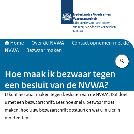
Naar de homepage van NVWA
Nederlandse Voedsel- en
Warenautoriteit
Ministerie van Landbouw,
Visserij, Voedselzekerheid en
Natuur
Home
Over de NVWA
Contact opnemen met de
NVWA
Bezwaar maken
Vu
Hoe maak ik bezwaar tegen
een besluit van de NVWA?
U kunt bezwaar maken tegen besluiten van de NVWA. Dat doet
u met een bezwaarschrift. Lees hoe snel u bezwaar moet
maken, hoe u uw bezwaarschrift opstuurt en wat u in u er in
moet zetten.