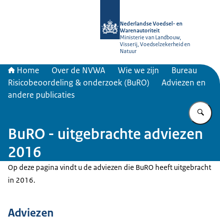
Naar de homepage van NVWA
Nederlandse Voedsel- en
Warenautoriteit
Ministerie van Landbouw,
Visserij, Voedselzekerheid en
Natuur
Home
Over de NVWA
Wie we zijn
Bureau
Risicobeoordeling & onderzoek (BuRO)
Adviezen en
andere publicaties
Vu
BuRO - uitgebrachte adviezen
2016
Op deze pagina vindt u de adviezen die BuRO heeft uitgebracht
in 2016.
Adviezen