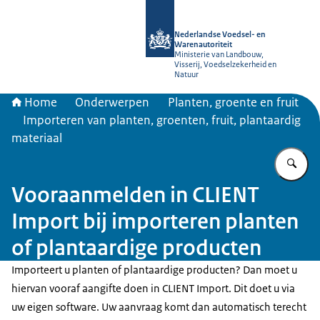
Naar de homepage van NVWA
Nederlandse Voedsel- en
Warenautoriteit
Ministerie van Landbouw,
Visserij, Voedselzekerheid en
Natuur
Home
Onderwerpen
Planten, groente en fruit
Importeren van planten, groenten, fruit, plantaardig
materiaal
Vu
Vooraanmelden in CLIENT
Import bij importeren planten
of plantaardige producten
Importeert u planten of plantaardige producten? Dan moet u
hiervan vooraf aangifte doen in CLIENT Import. Dit doet u via
uw eigen software. Uw aanvraag komt dan automatisch terecht