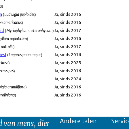
ta
)
m
(
Ludwigia peploides
)
Ja, sinds 2016
ton americanus
)
Ja, sinds 2016
uid
(
Myriophyllum heterophyllum
)
Ja, sinds 2017
yllum aquaticum
)
Ja, sinds 2016
nuttallii
)
Ja, sinds 2017
pest
(
Lagarosiphon major
)
Ja, sinds 2016
elmsii
)
Ja, sinds 2025
crassipes
)
Ja, sinds 2016
Ja, sinds 2024
igia grandiflora
)
Ja, sinds 2016
roliniana
)
Ja, sinds 2016
d van mens, dier
Andere talen
Servic