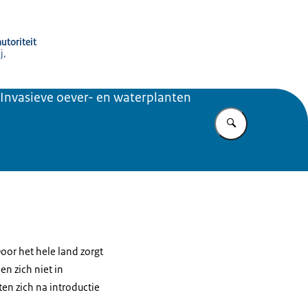
utoriteit
j,
Invasieve oever- en waterplanten
Vul in wat u z
oor het hele land zorgt
n zich niet in
en zich na introductie