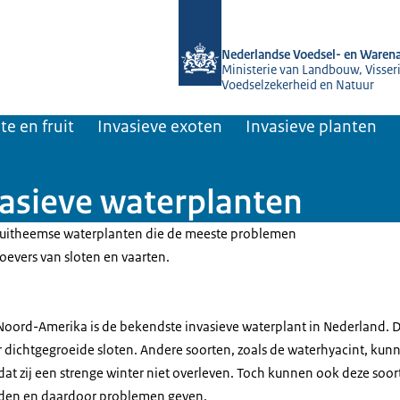
Naar de homepage van NVWA
Nederlandse Voedsel- en Warena
Ministerie van Landbouw, Visseri
Voedselzekerheid en Natuur
te en fruit
Invasieve exoten
Invasieve planten
vasieve waterplanten
6 uitheemse waterplanten die de meeste problemen
oevers van sloten en vaarten.
 Noord-Amerika is de bekendste invasieve waterplant in Nederland. D
 dichtgegroeide sloten. Andere soorten, zoals de waterhyacint, kunne
t zij een strenge winter niet overleven. Toch kunnen ook deze soort
reiden en daardoor problemen geven.