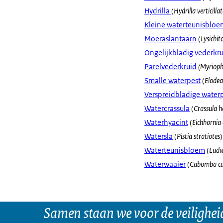
Hydrilla
(
Hydrilla verticilla
Kleine waterteunisbloe
Moeraslantaarn
(
Lysichi
Ongelijkbladig vederkr
Parelvederkruid
(Myrioph
Smalle waterpest
(
Elodea 
Verspreidbladige water
Watercrassula
(
Crassula h
Waterhyacint
(
Eichhornia 
Watersla
(
Pistia stratiotes
)
Waterteunisbloem
(
Ludw
Waterwaaier
(
Cabomba ca
Samen staan we voor de veilighei