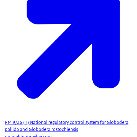
PM 9/26 (1) National regulatory control system for Globodera
pallida and Globodera rostochiensis
onlinelibrary.wiley.com