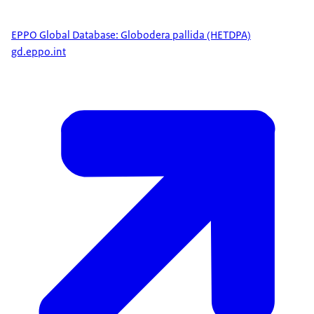
EPPO Global Database: Globodera pallida (HETDPA)
gd.eppo.int