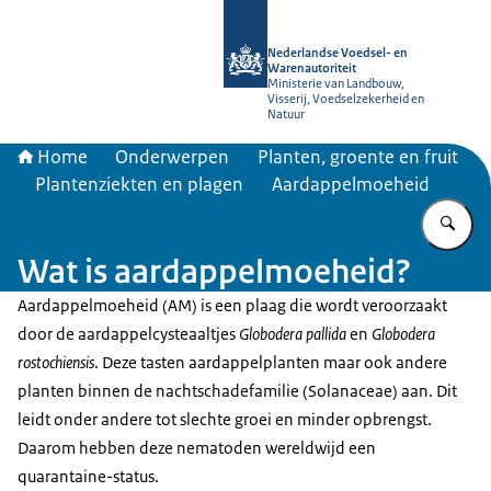
Naar de homepage van NVWA
Nederlandse Voedsel- en
Warenautoriteit
Ministerie van Landbouw,
Visserij, Voedselzekerheid en
Natuur
Home
Onderwerpen
Planten, groente en fruit
Plantenziekten en plagen
Aardappelmoeheid
Vu
Wat is aardappelmoeheid?
Aardappelmoeheid (AM) is een plaag die wordt veroorzaakt
door de aardappelcysteaaltjes
Globodera pallida
en
Globodera
rostochiensis
. Deze tasten aardappelplanten maar ook andere
planten binnen de nachtschadefamilie (Solanaceae) aan. Dit
leidt onder andere tot slechte groei en minder opbrengst.
Daarom hebben deze nematoden wereldwijd een
quarantaine-status.