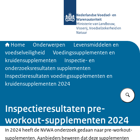
Naar de homepage van NVWA
Nederlandse Voedsel- en
Warenautoriteit
Ministerie van Landbouw,
Visserij, Voedselzekerheid en
Natuur
Home
Onderwerpen
Levensmiddelen en
voedselveiligheid
Voedingssupplementen en
kruidensupplementen
Inspectie- en
onderzoeksresultaten supplementen
Inspectieresultaten voedingssupplementen en
kruidensupplementen 2024
Vu
Inspectieresultaten pre-
workout-supplementen 2024
In 2024 heeft de NVWA onderzoek gedaan naar pre-workout-
supplementen. Aanbieders beweren dat deze supplementen