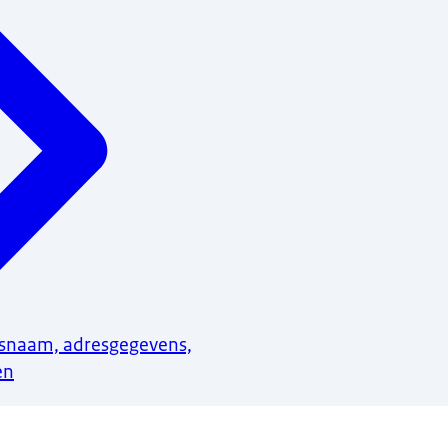
lsnaam, adresgegevens,
en