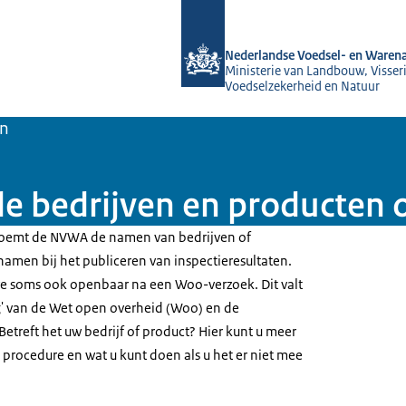
Naar de homepage van NVWA
Nederlandse Voedsel- en Warena
Ministerie van Landbouw, Visseri
Voedselzekerheid en Natuur
en
e bedrijven en producten
 noemt de NVWA de namen van bedrijven of
men bij het publiceren van inspectieresultaten.
 soms ook openbaar na een Woo-verzoek. Dit valt
 van de Wet open overheid (Woo) en de
etreft het uw bedrijf of product? Hier kunt u meer
 procedure en wat u kunt doen als u het er niet mee