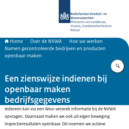
Naar de homepage van NVWA
Nederlandse Voedsel- en
Warenautoriteit
Ministerie van Landbouw,
Visserij, Voedselzekerheid en
Natuur
Home
Over de NVWA
Hoe we werken
Namen gecontroleerde bedrijven en producten
openbaar maken
Vu
Een zienswijze indienen bij
openbaar maken
bedrijfsgegevens
Iedereen kan via een Woo-verzoek informatie bij de NVWA
opvragen. Daarnaast maken we ook uit eigen beweging
inspectieresultaten openbaar. Dit noemen we actieve