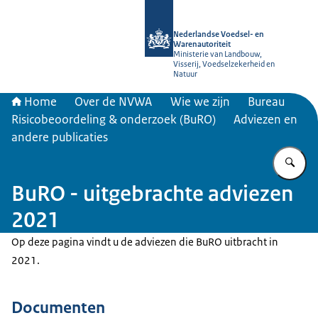
Naar de homepage van NVWA
Nederlandse Voedsel- en
Warenautoriteit
Ministerie van Landbouw,
Visserij, Voedselzekerheid en
Natuur
Home
Over de NVWA
Wie we zijn
Bureau
Risicobeoordeling & onderzoek (BuRO)
Adviezen en
andere publicaties
Vu
BuRO - uitgebrachte adviezen
2021
Op deze pagina vindt u de adviezen die BuRO uitbracht in
2021.
Documenten