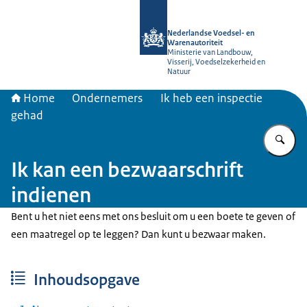
Naar de homepage van NVWA
Nederlandse Voedsel- en
Warenautoriteit
Ministerie van Landbouw,
Visserij, Voedselzekerheid en
Natuur
Home
Ondernemers
Ik heb een inspectie
gehad
Vu
Ik kan een bezwaarschrift
indienen
Bent u het niet eens met ons besluit om u een boete te geven of
een maatregel op te leggen? Dan kunt u bezwaar maken.
Inhoudsopgave