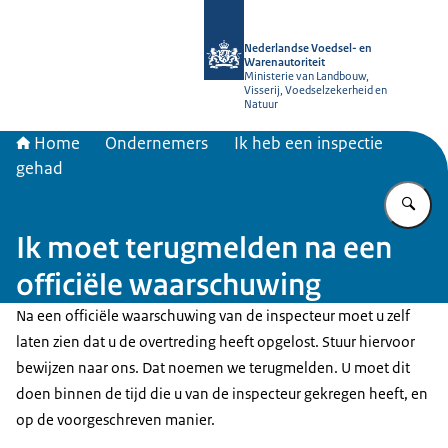
Naar de homepage van NVWA
Nederlandse Voedsel- en
Warenautoriteit
Ministerie van Landbouw,
Visserij, Voedselzekerheid en
Natuur
Home
Ondernemers
Ik heb een inspectie
gehad
Vu
Ik moet terugmelden na een
officiële waarschuwing
Na een officiële waarschuwing van de inspecteur moet u zelf
laten zien dat u de overtreding heeft opgelost. Stuur hiervoor
bewijzen naar ons. Dat noemen we terugmelden. U moet dit
doen binnen de tijd die u van de inspecteur gekregen heeft, en
op de voorgeschreven manier.