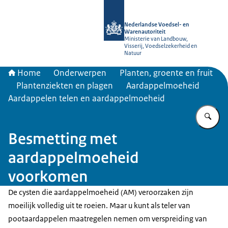
Naar de homepage van NVWA
Nederlandse Voedsel- en
Warenautoriteit
Ministerie van Landbouw,
Visserij, Voedselzekerheid en
Natuur
Home
Onderwerpen
Planten, groente en fruit
Plantenziekten en plagen
Aardappelmoeheid
Aardappelen telen en aardappelmoeheid
Vu
Besmetting met
aardappelmoeheid
voorkomen
De cysten die aardappelmoeheid (AM) veroorzaken zijn
moeilijk volledig uit te roeien. Maar u kunt als teler van
pootaardappelen maatregelen nemen om verspreiding van