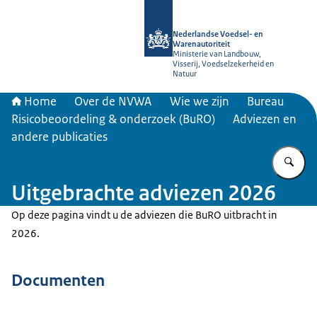
Naar de homepage van NVWA
Nederlandse Voedsel- en
Warenautoriteit
Ministerie van Landbouw,
Visserij, Voedselzekerheid en
Natuur
Home
Over de NVWA
Wie we zijn
Bureau
Risicobeoordeling & onderzoek (BuRO)
Adviezen en
andere publicaties
Vu
Uitgebrachte adviezen 2026
Op deze pagina vindt u de adviezen die BuRO uitbracht in
2026.
Documenten